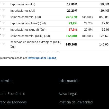
 real proporcionado por
Investing.com España
.
mientas
Información
dario Económico
Aviso Legal
rsor de Monedas
Politicia de Privacidad