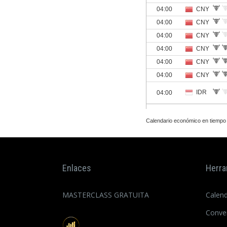
Calendario económico en tiempo
Enlaces
Herra
MASTERCLASS GRATUITA
Calen
Conve