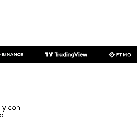
 y con
o.