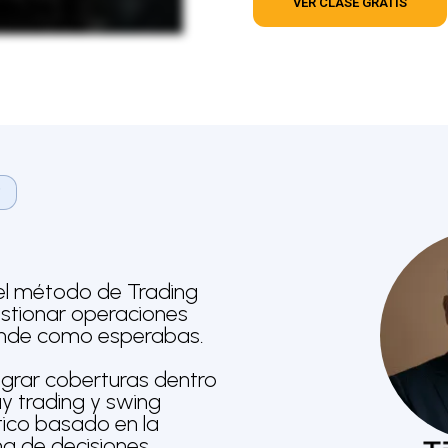
VER CLASE GRATIS
?
 el método de Trading
stionar operaciones
onde como esperabas.
egrar coberturas dentro
y trading y swing
tico basado en la
ma de decisiones.