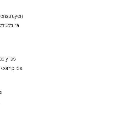
construyen
structura
s y las
 complica.
be
a