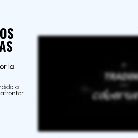
NOS
AS
or la
ndido a
 afrontar